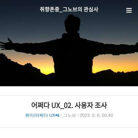
취향존중_그노브의 관심사
어쩌다 UX_02. 사용자 조사
취미/어쩌다 UX📲
/
그노브
/
2023. 5. 6. 00:40