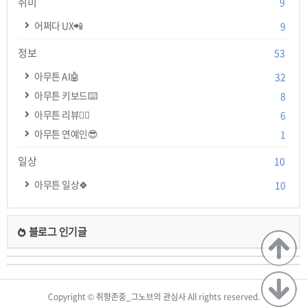
취미
9
어쩌다 UX📲
9
정보
53
아무튼 AI🤖
32
아무튼 키보드⌨️
8
아무튼 리뷰✍🏻
6
아무튼 연예인😎
1
일상
10
아무튼 일상🍀
10
블로그 인기글
TistoryWhaleSkin3.4
Copyright ©
취향존중_그노브의 관심사
All rights reserved.