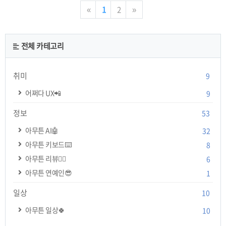
야 할 대응 방안 5. 국제 사회의 반응과 경제적 여파 6. 장기적인 영향
«
1
2
»
과 교훈 7. 결론 1. 비상계엄의 뜻 비상계엄이란, 국가의 안보나 공공
질서에 중대한 위협이 발생했을 때 발동되는 헌법적 조치이다. 법적
근거: 대한민국 헌법 제77조..
전체 카테고리
취미
9
어쩌다 UX📲
9
정보
53
아무튼 AI🤖
32
아무튼 키보드⌨️
8
아무튼 리뷰✍🏻
6
아무튼 연예인😎
1
일상
10
아무튼 일상🍀
10