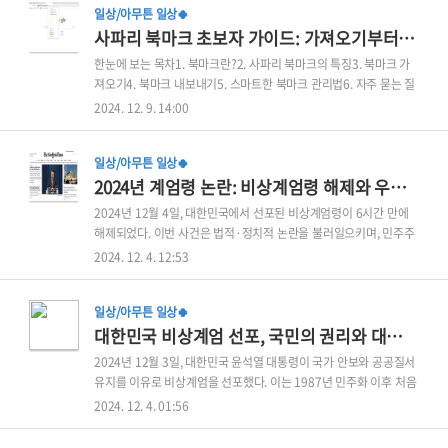
일상/아무튼 일상🍀
화도 시도해 볼 겸, 관련 온라인 강의를 찾아보다가 나에게 가장 잘
사파리 북마크 초보자 가이드: 가져오기부터 내보내기까지(2024년 최신)
맞는 강의를 발견했다. 바로 '콜로소'라는 온라인 강의 플랫폼의 강의
였다.목차1. 콜로소란 무엇인가?2. 선택한 강의: 아나키의 워드프레
한눈에 보는 목차1. 북마크란?2. 사파리 북마크의 특징3. 북마크 가
스 블로그 마스터3. 선택한 강의의 주요 특징4. 수강생을 위한 특별
져오기4. 북마크 내보내기5. 스마트한 북마크 관리법6. 자주 묻는 질
혜택과 할인 정보5. 결론: 블로그를 시작하려는 당신에게 1. 콜로소
문 1. 북마크란?북마크는 웹 브라우저에서 자주 방문하는 웹사이트
2024. 12. 9. 14:00
란 무엇인가? 콜로소(Coloso)..
의 주소를 저장해두는 기능이다. 마치 책에 책갈피를 꽂아두듯이, 인
터넷 주소를 저장해두면 나중에 쉽게 찾아갈 수 있다. 요즘은 '즐겨찾
일상/아무튼 일상🍀
기'라고도 많이 부른다. 최근 맥북을 포맷하면서 macOS를 최신 버
2024년 계엄령 논란: 비상계엄령 해제와 우리 민주주의의 과제
전으로 업그레이드했다. 이번 업데이트에서 사파리의 기능이 많이 개
선되었다는 소식을 듣고 크롬에서 사파리로 옮겨볼까 고민하던 중이
2024년 12월 4일, 대한민국에서 선포된 비상계엄령이 6시간 만에
었다. 하지만 그동안 크롬에서 모아둔 즐겨찾기들을 옮기는 과정에서
해제되었다. 이번 사건은 법적·정치적 논란을 불러일으키며, 민주주
꽤 많은 시간을 허비했다. 나처럼 고생하는 사람이 없길 바라며 이번
의 체제의 건강성을 평가하는 계기가 되었다. 2024.12.04 - [일상/아
2024. 12. 4. 12:53
포스팅을 준비했다. 2. 사파리 북마크, 제..
무튼 일상🍀] - 대한민국 비상계엄 선포, 국민의 권리와 대응 방안 대
한민국 비상계엄 선포, 국민의 권리와 대응 방안2024년 12월 3일,
일상/아무튼 일상🍀
대한민국 윤석열 대통령이 국가 안보와 공공질서 유지를 이유로 비상
대한민국 비상계엄 선포, 국민의 권리와 대응 방안
계엄을 선포했다. 이는 1987년 민주화 이후 처음으로 시행되는 조치
로, 국민의 권리와 일상에 중대한 영향을gwansimsa.com 이 글에
2024년 12월 3일, 대한민국 윤석열 대통령이 국가 안보와 공공질서
서 다룰 내용1. 계엄령이란 무엇일까?2. 이번 계엄령 선포와 해제, 무
유지를 이유로 비상계엄을 선포했다. 이는 1987년 민주화 이후 처음
엇이 문제였을까?3. 계엄령 과거 사례와 비교4. 정치권과 시민들의
으로 시행되는 조치로, 국민의 권리와 일상에 중대한 영향을 미치며
2024. 12. 4. 01:56
반응은 어땠..
국제적 논란을 불러일으키고 있다. 목차 1. 비상계엄의 뜻 2. 비상계
엄 선포의 배경 3. 비상계엄이 국민에게 미치는 영향 4. 국민이 알아