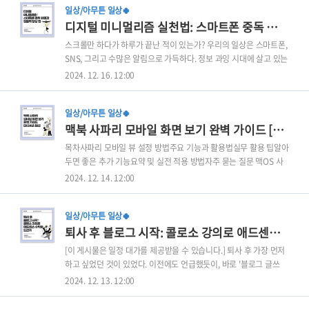
일상/아무튼 일상🍀
디지털 미니멀리즘 실천법: 스마트폰 중독 해결과 집중력 향상 팁
스크롤만 하다가 하루가 끝난 적이 있는가? 우리의 일상은 스마트폰,
SNS, 그리고 수많은 알림으로 가득하다. 정보 과잉 시대에 살고 있는
우리는 오히려 정보의 홍수에 빠져 집중력을 잃고 있다. 하지만 걱정
2024. 12. 16. 12:00
할 필요 없다. 디지털 미니멀리즘을 통해 기술 중독에서 벗어나고 삶
의 균형을 되찾을 수 있다.목차1. 디지털 미니멀리즘의 정의와 필요
일상/아무튼 일상🍀
성2. 스마트폰 중독에서 벗어나는 3가지 방법3. 디지털 디톡스와 기
맥북 사파리 모바일 화면 보기 완벽 가이드 [2024년 최신]
술 활용의 조화로운 실천법4. 일상에서 디지털 미니멀리즘을 실현하
는 방법5. 요약6. 자주 묻는 질문7. 결론 1. 디지털 미니멀리즘의 정
목차사파리 모바일 뷰 설정 방법주요 기능과 활용법실무 활용 팁알아
의와 필요성 디지털 미니멀리즘은 기술의 사용을 줄이고 본질적으로
두면 좋은 추가 기능요약 및 실전 적용 방법자주 묻는 질문 맥OS 사
가치 있는 활동에 집중하는 삶의 방식을 뜻한다.핵심 원칙: 기술은 도
용하는 사람들 중 사파리를 기본 브라우저로 사용하는 사람들이라면
2024. 12. 14. 12:00
구일 뿐, 삶의 중심이 되어서는 안..
이런 경험이 있을 것이다. 열심히 만든 웹사이트가 데스크톱에선 완
벽해 보이는데, 모바일에서 엉망으로 보여 당황했던 경험 말이다. 실
일상/아무튼 일상🍀
제로 전 세계 웹 트래픽의 60% 이상이 모바일에서 발생하는 현재,
퇴사 후 블로그 시작: 콜로소 강의로 애드센스 수익화 도전기
모바일 최적화는 선택이 아닌 필수가 됐다. 1. 사파리 모바일 뷰 설정
방법모바일 화면 테스트를 위한 첫 단계는 사파리의 개발자 도구를
[이 게시물은 일정 대가를 제공받을 수 있습니다.] 퇴사 후 가장 먼저
활성화하는 것이다. 이 과정은 간단하지만, 한 번 설정해두면 언제든
하고 싶었던 것이 있었다. 이전에도 언급했듯이, 바로 '블로그 글쓰
필요할 때 빠르게 모바일 뷰를 확인할 수 있다.Step 1: 개발자 메뉴
기'다. 회사 다닐 때는 일에만 몰두하느라 남은 시간은 오직 쉬는 데
2024. 12. 13. 12:00
활성화Safari > 환경설정 클릭고급 ..
만 썼는데, 이제는 충분한 나만의 시간이 생겼으니 본격적으로 블로
그를 시작하고 싶었다. 이전에 승인받아둔 애드센스도 아까워서 수익