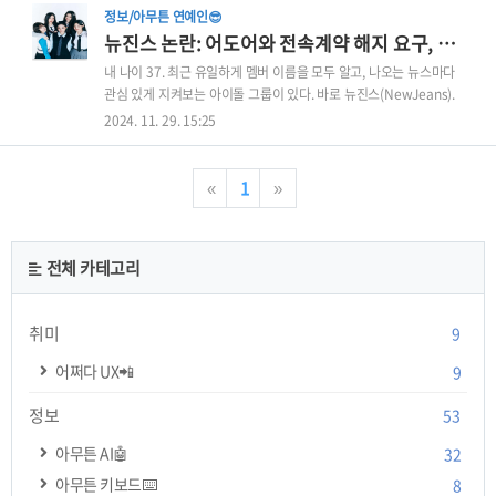
정보/아무튼 연예인😎
뉴진스 논란: 어도어와 전속계약 해지 요구, 갈등의 전말
내 나이 37. 최근 유일하게 멤버 이름을 모두 알고, 나오는 뉴스마다
관심 있게 지켜보는 아이돌 그룹이 있다. 바로 뉴진스(NewJeans).
('버니즈'에 가입할까 고민 중ㅋ) 데뷔 이후 독창적인 음악과 콘셉트
2024. 11. 29. 15:25
로 내 마음을 사로잡은 뉴진스는 심지어 나온 앨범도 모두 가지고 있
을 만큼 나에게 특별한 존재다. 그런데 어제, 뉴진스에 관한 대형 뉴
스가 떠서 이렇게 글을 써보기로 했다. 뉴진스와 소속사 어도어
«
1
»
(ADOR) 간의 전속계약 해지 요구가 K-팝 업계에서 뜨거운 이슈로 떠
오르고 있다. 데뷔 이후 글로벌 팬들에게 사랑받아온 뉴진스가 이번
사건으로 인해 대중의 이목을 집중시키고 있다. 이번 글에서는 사건
전체 카테고리
의 배경, 주요 쟁점, 팬들의 반응, 그리고 앞으로의 전망을 정리해 본
다. 1. 갈등의 배경: 전속계약 ..
취미
9
어쩌다 UX📲
9
정보
53
아무튼 AI🤖
32
아무튼 키보드⌨️
8